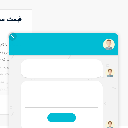
قیمت م
محصولی با نام
۹۰ درجه می ب
فلزی است که با
محصول برای سا
پیش ساخته هم 
مش آهنی مقاوم
رولی و برگی در
مستحکم می باشن
در این مقاله سع
مش
از مفتول
سپس میلگردهای