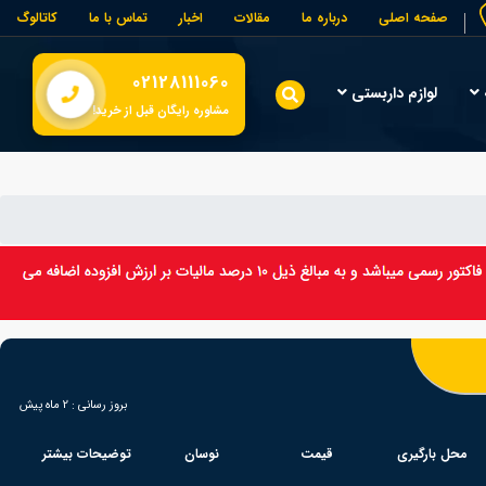
صفحه اصلی
درباره ما
مقالات
اخبار
تماس با ما
کاتالوگ
02128111060
لوازم داربستی
مشاوره رایگان قبل از خرید!
بروز رسانی :
2 ماه پیش
محل بارگیری
قیمت
نوسان
توضیحات بیشتر