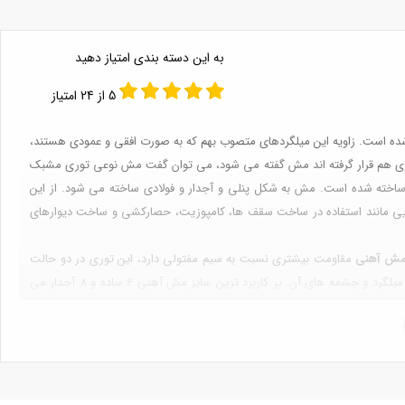
به این دسته بندی امتیاز دهید
5 از 24 امتیاز
ده است. زاویه این میلگردهای متصوب بهم که به صورت افقی و عمودی هستند،
ی روی هم قرار گرفته اند مش گفته می شود، می توان گفت مش نوعی توری مشبک
ه ساخته شده است. مش به شکل پنلی و آجدار و فولادی ساخته می شود. از این
یی مانند استفاده در ساخت سقف ها، کامپوزیت، حصارکشی و ساخت دیوارهای
ش آهنی
مقاومت بیشتری نسبت به سیم مفتولی دارد، این توری در دو حالت
به سه عامل بستگی دارد:سایز میلگرد نوع میلگرد و چشمه های آن. پر کاربرد ترین سایز مش آهنی 6 ساده و 8 آجدار می
باشد، توری مش در در ابعاد مختلف و بهه طور عمده با میلگردهای 4 الی 10 در چشمه های 3 الی 30 سانتی متری تولید می شود، توری های مشی انعطاف پذیری ندارند و خیلی
اتر می رود
قاله همراه ما باشید.
يد مي شوند. نحوه ساخت مش به این صورت است که میلگرد به صورت طولی و
ای تمام اتوماتیک به وسیله جوش بهم وصل می شوند. این محصول به صورت