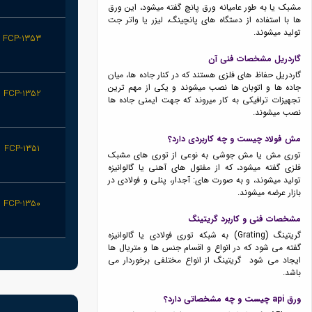
مشبک یا به طور عامیانه ورق پانچ گفته میشود، این ورق
ها با استفاده از دستگاه های پانچینگ، لیزر یا واتر جت
تولید میشوند.
FCP-1353
گاردریل مشخصات فنی آن
گاردریل حفاظ های فلزی هستند که در کنار جاده ها، میان
جاده ها و اتوبان ها نصب میشوند و یکی از مهم ترین
FCP-1352
تجهیزات ترافیکی به کار میروند که جهت ایمنی جاده ها
نصب میشوند.
مش فولاد چیست و چه کاربردی دارد؟
FCP-1351
توری مش یا مش جوشی به نوعی از توری های مشبک
فلزی گفته میشود، که از مفتول های آهنی یا گالوانیزه
تولید میشوند، و به صورت های: آجدار، پنلی و فولادی در
بازار عرضه میشوند.
FCP-1350
مشخصات فنی و کاربرد گریتینگ
گریتینگ (Grating) به شبکه توری فولادی یا گالوانیزه
گفته می شود که در انواع و اقسام جنس ها و متریال ها
ایجاد می شود گریتینگ از انواع مختلفی برخوردار می
باشد.
ورق api چیست و چه مشخصاتی دارد؟