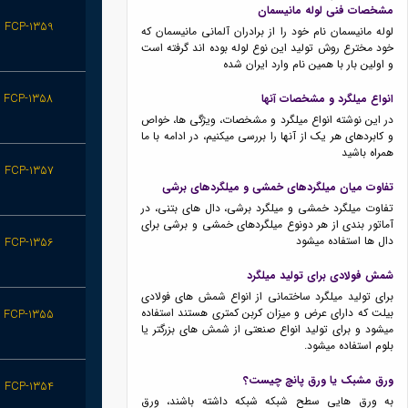
مشخصات فنی لوله مانیسمان
FCP-1359
لوله مانیسمان نام خود را از برادران آلمانی مانیسمان که
خود مخترع روش تولید این نوع لوله بوده اند گرفته است
و اولین بار با همین نام وارد ایران شده
FCP-1358
انواع میلگرد و مشخصات آنها
در این نوشته انواع میلگرد و مشخصات، ویژگی ها، خواص
و کابردهای هر یک از آنها را بررسی میکنیم، در ادامه با ما
همراه باشید
FCP-1357
تفاوت میان میلگردهای خمشی و میلگردهای برشی
تفاوت میلگرد خمشی و میلگرد برشی، دال های بتنی، در
آماتور بندی از هر دونوع میلگردهای خمشی و برشی برای
دال ها استفاده میشود
FCP-1356
شمش فولادی برای تولید میلگرد
برای تولید میلگرد ساختمانی از انواع شمش های فولادی
بیلت که دارای عرض و میزان کربن کمتری هستند استفاده
FCP-1355
میشود و برای تولید انواع صنعتی از شمش های بزرگتر یا
بلوم استفاده میشود.
ورق مشبک یا ورق پانچ چیست؟
FCP-1354
به ورق هایی سطح شبکه شبکه داشته باشند، ورق