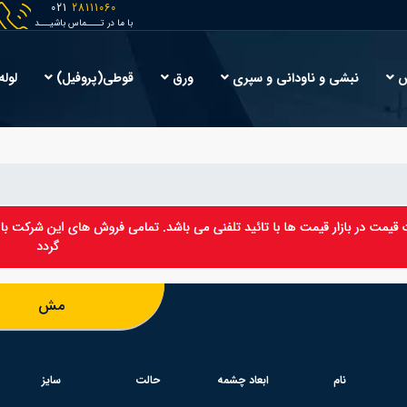
021
28111060
با ما در تــــماس باشیـــد
ش
نبشی و ناودانی و سپری
ورق
قوطی(پروفیل)
لوله
مش
نام
ابعاد چشمه
حالت
سایز