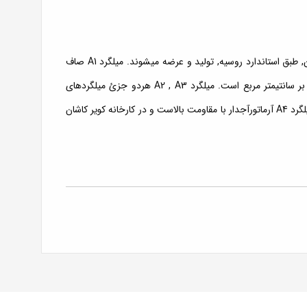
این آرماتورها در داخل کشور و عمدتا توسط کارخانه ذوب آهن اصفهان, طبق استاندارد روسیه, تولید و عرضه میشوند. میلگرد A1 صاف
بوده و دارای مقاومت تسلیم 2400 و مقاومت کششی 3600 کیلوگرم بر سانتیمتر مربع است. میلگرد A2 , A3 هردو جزئ میلگردهای
آجدار هستند و مقاومت تسلیم آنها به ترتیب 3400 و 4000 میباشد. میلگرد A4 آرماتورآجدار با مقاومت بالاست و در کارخانه کویر کاشان