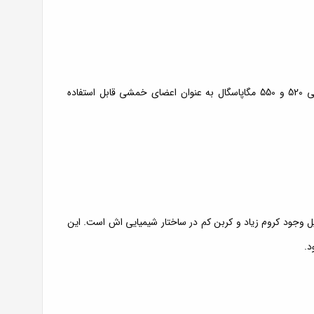
aparat
این آرماتور از A706 پرکاربردتر است و دو رده این نوع محصول یعنی 520 و 550 مگاپاسگال به عنوان اعضای خمشی قابل استفاده
لیل وجود کروم زیاد و کربن کم در ساختار شیمیایی اش است. این