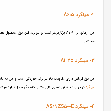
2- میلگرد A615
هستند.
3- میلگرد A1035
این نوع آرماتور دارای مقاومت بالا در برابر خوردگی است و این به د
میلگرد
در دو رده با تنش تسلیم های 690 و 830 مگاپاسکال تولید میشود.
4- میلگرد AS/NZS500E