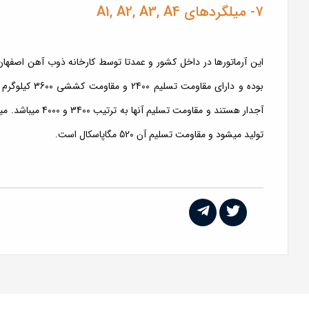
7- میلگردهای A1, A2, A3, A4
تولید میشود و مقاومت تسلیم آن 520 مگاپاسکال است.