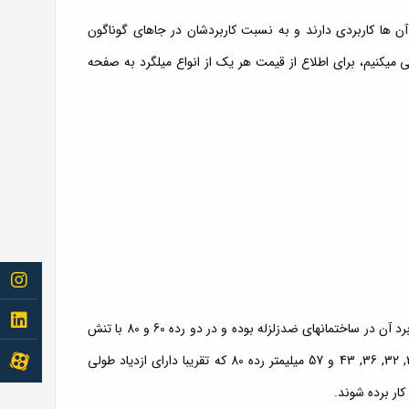
ن ها کاربردی دارند و به نسبت کاربردشان در جاهای گوناگون
ی میکنیم، برای اطلاع از قیمت هر یک از انواع میلگرد به صفحه
Follow
me to
Follow
نوعی آرماتور محصول کشور آمریکاست با مقاومت بالا که بیشترین کاربرد آن در ساختمانهای ضدزلزله بوده و در دو رده 60 و 80 با تنش
instagram
me to
Follow
های تسلیم 420 و 550 مگاپاسکال تولید میشود. قطرهای 22 , 25, 29, 32, 36, 43 و 57 میلیمتر رده 80 که تقریبا دارای ازدیاد طولی
linkedin
 کار برده شوند.
me to