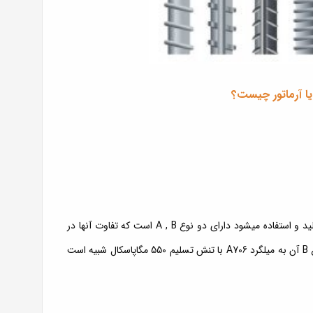
یا آرماتور چیست؟
آرماتور USD685 که بیشتر توسط کشور ژاپن به روش میکروآلیاژی تولید و استفاده میشود دارای دو نوع A , B است که تفاوت آنها در
مقاومت تسلیم و نسبت آن به مقاومت کششی است و ازاین نظر نوع B آن به میلگرد A706 با تنش تسلیم 550 مگاپاسکال شبیه است