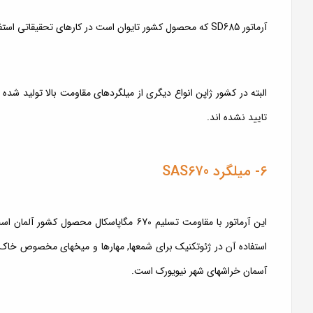
آرماتور SD685 که محصول کشور تایوان است در کارهای تحقیقاتی استفاده میشود و از نظر تنش تسلیم شبیه نوع A است.
تایید نشده اند.
6- میلگرد SAS670
این آرماتور با مقاومت تسلیم 670 مگاپاسکال 
استفاده آن در ژئوتکنیک برای شمعها, مهارها و میخهای مخصوص خاک است 
آسمان خراشهای شهر نیویورک است.