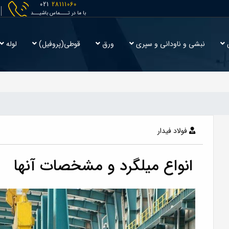
021
28111060
با ما در تــــماس باشیـــد
ش
نبشی و ناودانی و سپری
ورق
قوطی(پروفیل)
لوله
فولاد فيدار
انواع میلگرد و مشخصات آنها