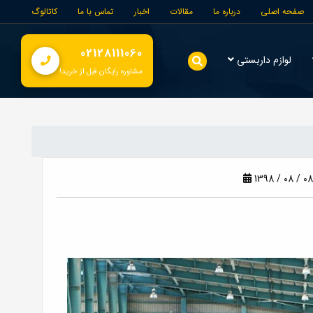
صفحه اصلی
درباره ما
مقالات
اخبار
تماس با ما
کاتالوگ
02128111060
لوازم داربستی
مشاوره رایگان قبل از خرید!
1398 / 08 / 08