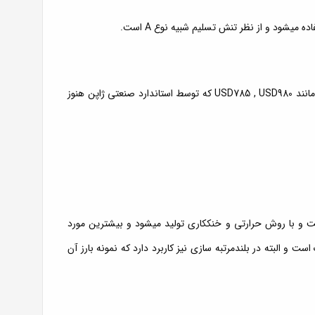
البته در کشور ژاپن انواع دیگری از میلگردهای مقاومت بالا تولید شده مانند USD785 , USD980 که توسط استاندارد صنعتی ژاپن هنوز
محصول کشور آلمان است و با روش حرارتی و خنککاری تولید میشود و بیشترین مورد
و البته در بلندمرتبه سازی نیز کاربرد دارد که نمونه بارز آن