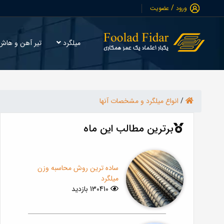
/
ورود
عضویت
میلگرد
تیر آهن و ها
/
انواع میلگرد و مشخصات آنها
برترین مطالب این ماه
ساده ترین روش محاسبه وزن
میلگرد
130410 بازدید