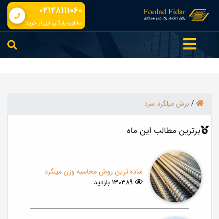
02128111060
مشاوره رایگان قبل از خرید!
/
برش میلگرد سرد
برترین مطالب این ماه
ساده ترین روش محاسبه وزن میلگرد
130389 بازدید