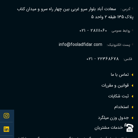
سعادت آباد بلوار سرو غربی بین چهار راه سرو و میدان کتاب
آدرس :
پلاک 135 طبقه 2 واحد 5
021 - 28111060
روابط عمومی
info@fooladfidar.com
پست الکترونیک:
021 - 22368678
فکس:
تماس با ما
قوانین و مقررات
ثبت شکایات
استخدام
Follow
جدول وزن ميلگرد
me to
خدمات مشتریان
Follow