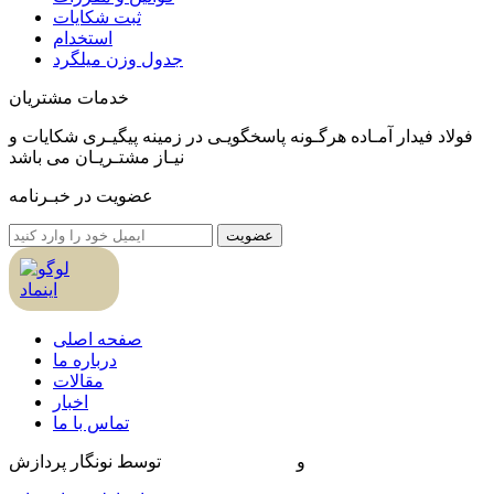
ثبت شکایات
استخدام
جدول وزن ميلگرد
خدمات مشتریان
فولاد فیدار آمـاده هرگـونه پاسخگویـی در زمینه پیگیـری شکایات و
نیـاز مشتـریـان می باشد
عضویت در خبـرنامه
عضویت
صفحه اصلی
درباره ما
مقالات
اخبار
تماس با ما
طراحی سایت
و
بهینه سازی سایت
توسط نونگار پردازش