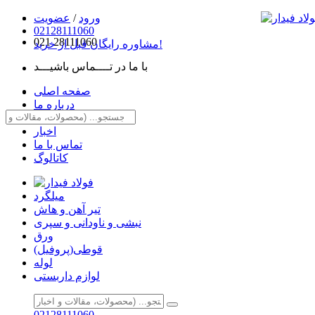
ورود
/
عضویت
02128111060
021
28111060
مشاوره رایگان قبل از خرید!
با ما در تــــماس باشیـــد
صفحه اصلی
درباره ما
مقالات
اخبار
تماس با ما
کاتالوگ
میلگرد
تیر آهن و هاش
نبشی و ناودانی و سپری
ورق
قوطی(پروفیل)
لوله
لوازم داربستی
02128111060