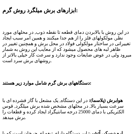
ابزارهای برش میلگرد روش گرم:
در این روش با بالابردن دمای قطعه تا نقطه ذوب, در محلهای مورد
نظر, مولکولهای فلز را از هم جدا میکنند و همین امر سبب ایجاد
تغییراتی در ساختار مولکولی فولاد در محل برش و همچنین تغییر در
ظاهر لبه های محصول میشود که از معایب این روش به شمار
میرود ولی در عوض ضایعات وجود ندارد و سرعت کار خیلی بالاتر از
روشهای برش سرد است.
دستگاههای برش گرم شامل موارد زیر هستند:
هوابرش (پلاسما):
در این دستگاه, یک مشعل با گاز فشرده ای با
سرعت بسیار بالا, در محلهای مشخص شده برش میلگرد, قوس
الکتریکی با دمای 25000 درجه سانتیگراد ایجاد کرده و قطعات را
برش میدهد.
اره دیسکی آتشی:
این دستگاه دارای تیغه ای چرخان است که با