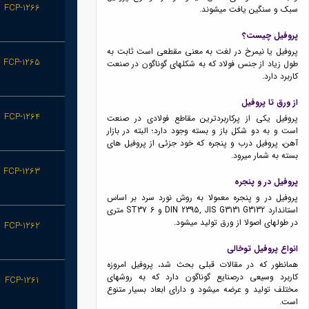
FCP-1266
سبک و سنگین یافت میشوند.
پروفیل چیست؟
پروفیل یا نیمرخ در لغت به معنی مقطعی است ثابت به
FCP-1265
طول زیاد از جنس فولاد که به شکلهای گوناگون در صنعت
کاربرد دارد.
از ورق تا پروفیل
FCP-1264
پروفیل یکی از پرکاربردترین مقاطع فولادی در صنعت
است و به دو شکل باز و بسته وجود دارد؛ البته در بازار
آهن، پروفیل درب و پنجره که خود جزئی از پروفیل های
بسته به شمار میرود.
FCP-1263
پروفیل در و پنجره
پروفیل در و پنجره معمولا به روش نورد سرد بر اساس
استاندارد DIN 2395, JIS G3131 G3132 و ST37 6 متری
در طولهای اصولا از ورق تولید میشود.
FCP-1262
انواع پروفیل توخالی
همانطور که در مقالات قبلی بحث شد، پروفیل امروزه
کاربرد وسیعی درصنایع گوناگون دارد که به روشهای
FCP-1261
مختلف تولید و عرضه میشود و دارای ابعاد بسیار متنوع
است.