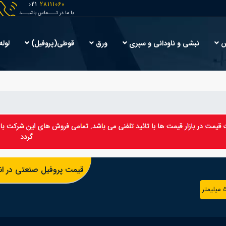
021
28111060
با ما در تــــماس باشیـــد
ش
نبشی و ناودانی و سپری
ورق
قوطی(پروفیل)
لوله
قیمت پروفیل صنعتی در انبا