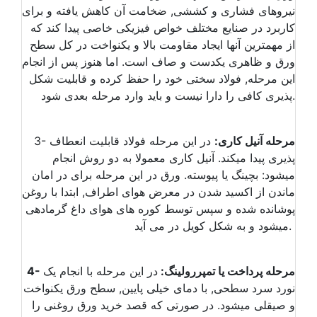
نیروهای فشاری و کششی, ضخامت آن کاهش یافته و برای
کاربرد در صنایع مختلف خواص فیزیکی خاصی پیدا کند که
از مهمترین آنها ایجاد مقاومت بالا و یکنواخت در کل سطح
ورق و ظاهری یکدست و صاف است. اما هنوز پس از انجام
این مرحله, فولاد سختی خود را حفظ کرده و قابلیت شکل
پذیری کافی را دارا نیست و باید وارد مرحله بعدی شود.
مرحله آنیل کاری:
در این مرحله فولاد قابلیت انعطاف
3-
پذیری پیدا میکند. آنیل کاری معمولا به دو روش انجام
میشود: بچینگ یا پیوسته. ورق در این مرحله برای در امان
ماندن از اکسید شدن در معرض هوای اطراف, ابتدا با روغن
پوشانده شده و سپس توسط کوره های هوای داغ گرمادهی
میشود و به شکل کویل در می آید.
4- مرحله پرداخت یا تمپررولینگ:
در این مرحله با انجام یک
نورد سرد سطحی, با دمای خیلی پایین, سطح ورق یکنواخت
و صیقلی میشود. در صورتی که قصد خرید ورق روغنی را