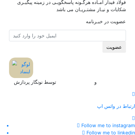
فولاد فیدار آمـاده هرگـونه پاسخگویـی در زمینه پیگیـری
شکایات و نیـاز مشتـریـان می باشد
عضویت در خبـرنامه
عضویت
طراحی سایت
و
بهینه سازی سایت
توسط نونگار پردازش
ارتباط در واتس اپ
Follow me to instagram
Follow me to linkedin