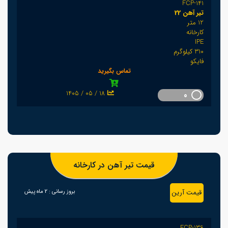
FCP-141
تیر آهن 22
12 متر
کارخانه
IPE
310 کیلوگرم
فایکو
تماس بگیرید
1405 / 05 / 18
0
قیمت تیر آهن در کارخانه
قیمت آرین
بروز رسانی :
2 ماه پیش
FCP-136