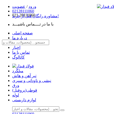
ورود
/
عضویت
02128111060
021
28111060
مشاوره رایگان قبل از خرید!
با ما در تــــماس باشیـــد
صفحه اصلی
درباره ما
مقالات
اخبار
تماس با ما
کاتالوگ
میلگرد
تیر آهن و هاش
نبشی و ناودانی و سپری
ورق
قوطی(پروفیل)
لوله
لوازم داربستی
02128111060