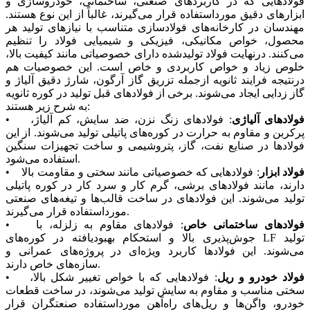
فولادهایی که در کاربردهای صنعتی، ساختمانی، خودروسازی و
ابزارهای دقیق مورداستفاده قرار می‌گیرند، غالباً از این نوع هستند.
مهندسان در کارخانه‌های فولادسازی متناسب با نیازهای تولید هر
محصول، خواص مکانیکی، فیزیکی و شیمیایی فولاد را تنظیم
می‌کنند. درنهایت فولاد تولیدشده دارای خصوصیاتی مانند کیفیت بالا،
خلوص زیاد و خواص کاربردی و خاص است. این خصوصیات هم
درنتیجه فرایند ثانویه ازجمله تزریق گاز آرگون، شارژ دقیق آلیاژ و
گاز زدایی ایجاد می‌شوند. برخی از فولادهای قبل تولید در کوره ثانویه
به شرح زیر هستند:
فولادهای آلیاژی
: فولادهای زنگ نزن، ضد سایش، کم آلیاژ،
•
پرکربن و مقاوم به حرارت در کوره‌های پاتیلی تولید می‌شوند. از این
فولادها در صنایع نفت، گاز، پتروشیمی و ساخت تجهیزات سنگین
استفاده می‌شود.
فولاد ابزار
: فولادهایی که خصوصیاتی مانند سختی و مقاومت بالا
•
دارند، مانند فولادهای برشی، گرم کار و سرد کار در کوره پاتیلی
تولید می‌شوند. این فولادهای در ساخت قالب‌ها و تیغه‌های صنعتی
مورداستفاده قرار می‌گیرند.
فولادهای ساختمانی خاص
: فولادهای مقاوم به زلزله، با
•
جوش‌پذیری بالا و استحکام بهبودیافته در کوره‌های LF تولید
می‌شوند. این فولادها کاربرد ویژه‌ای در پروژه‌های عمرانی و
سازه‌های خاص دارند.
فولاد خودرو و ریل
: فولادهایی که با خواص تغییر شکل بالا،
•
سختی مناسب و مقاوم به سایش تولید می‌شوند، در ساخت قطعات
خودرو، واگن‌ها و ریل‌های راه‌آهن مورداستفاده صنعتگران قرار