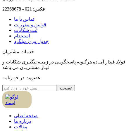
فکس:
021 - 22368678
تماس با ما
قوانین و مقررات
ثبت شکایات
استخدام
جدول وزن ميلگرد
خدمات مشتریان
فولاد فیدار آمـاده هرگـونه پاسخگویـی در زمینه پیگیـری شکایات و
نیـاز مشتـریـان می باشد
عضویت در خبـرنامه
عضویت
صفحه اصلی
درباره ما
مقالات