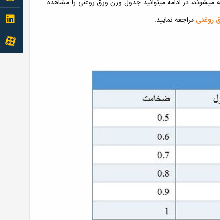
 میشوند، در ادامه میتوانید جدول وزن ورق روغنی را مشاهده
me to
Follow
 روغنی
مراجعه نمایید.
instagram
me to
Follow
linkedin
me to
aparat