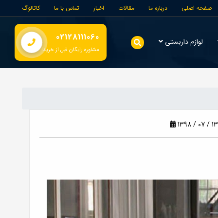
صفحه اصلی
درباره ما
مقالات
اخبار
تماس با ما
کاتالوگ
02128111060
لوازم داربستی
مشاوره رایگان قبل از خرید!
1398 / 07 / 13