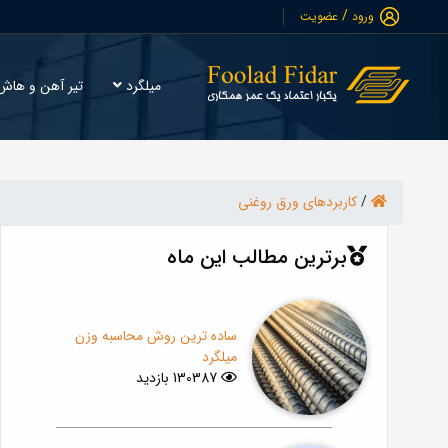
/
ورود
عضویت
میلگرد
تیر آهن و ها
/
کاربردهای ورق روغنی
برترین مطالب این ماه
ساده ترین روش محاسبه وزن
میلگرد
130387 بازدید