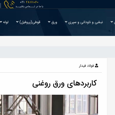
021
28111060
با ما در تــــماس باشیـــد
ش
نبشی و ناودانی و سپری
ورق
قوطی(پروفیل)
لوله
فولاد فيدار
کاربردهای ورق روغنی