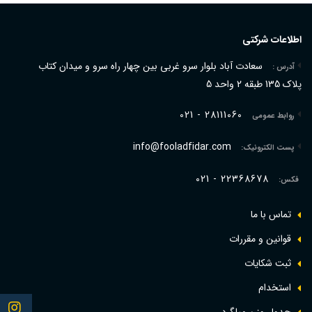
اطلاعات شرکتی
سعادت آباد بلوار سرو غربی بین چهار راه سرو و میدان کتاب
آدرس :
پلاک 135 طبقه 2 واحد 5
021 - 28111060
روابط عمومی
info@fooladfidar.com
پست الکترونیک:
021 - 22368678
فکس:
تماس با ما
قوانین و مقررات
ثبت شکایات
استخدام
Follow
جدول وزن ميلگرد