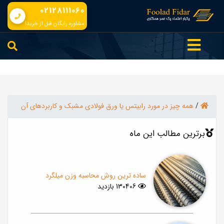
02128111060
مشاوره رایگان قبل از خرید!
/
همه چیز در مورد رابیتس یا ورق فولادی مشبک و کاربردهای آن
برترین مطالب این ماه
ساده ترین روش محاسبه وزن میلگرد
130406 بازدید