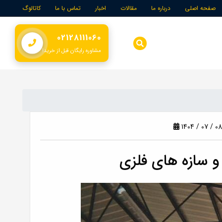
صفحه اصلی
درباره ما
مقالات
اخبار
تماس با ما
کاتالوگ
02128111060
لوازم داربستی
مشاوره رایگان قبل از خرید!
1404 / 07 / 08
 سازه های فلزی