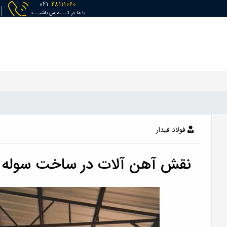
021
28111060
با ما در تــــماس باشیـــد
ش
نبشی و ناودانی و سپری
ورق
قوطی(پروفیل)
لوله
فولاد فيدار
نقش آهن آلات در ساخت سوله و