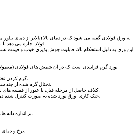
فولاد اجازه می دهد تا به راحتی شکل دهی شده و به ضخامت های دلخواه درآید. پس از عبور از غلتک ها، ورق با خنک شدن در هوای آزاد، خواص ویژه ای پیدا می کند.
این ورق به دلیل استحکام بالا، قابلیت جوش پذیری خوب و قیمت نسب
نورد گرم فرآیندی است که در آن شمش های فولادی (معمولاً ب
• گرم کردن تختال: اسلب ها در کوره های گرم کن تا دمای مورد نظر (بسته به نوع فولاد، معمولاً ۱۱۰۰ تا ۱۲۵۰ درجه سانتی گراد) حرارت داده می شوند.
• نورد خشن (Roughing Mill): تختال گرم شده از چند سری غلتک عبور می کند تا ضخامت اولیه آن به میزان قابل توجهی کاهش یافته و به شکل یک کلاف اولیه درآید.
• نورد نهایی (Finishing Mill): کلاف حاصل از مرحله قبل، با عبور از قفسه های نورد نهایی، به ضخامت دقیق و مورد نظر محصول نهایی می رسد. در این مرحله، کنترل دما بسیار حیاتی است.
• خنک کاری: ورق نورد شده به صورت کنترل شده در هوای آزاد یا با استفاده از سیستم های اسپری آب خنک می شود. سرعت و نحوه خنک کاری تأثیر مستقیمی بر خواص مکانیکی نهایی دارد.
• دمای نورد: دمای اولیه گرم کردن اسلب و دمای خروج از آخرین غلتک (Finishing Temperature) بر اندازه دانه ها، استحکام و انعطاف پذیری تأثیرگذار است.
• نرخ و دمای خنک کاری: این عوامل تعیین کننده نوع فازهای تشکیل شونده و اندازه نهایی دانه ها هستند که مستقیماً بر خواص مکانیکی تأثیر می گذارند.