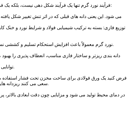
فرآیند نورد گرم تنها یک فرآیند شکل دهی نیست، بلکه یک فرآیند «ساختاردهی» نیز محسوب می شود. دما و تنش های اعمال شده در طول نورد، باعث تغییراتی در ساختار میکروسکوپی فولاد می شوند:
• استحکام (Strength): نورد گرم معمولاً باعث افزایش استحکام تسلیم و کششی نسبت به شمش اولیه می شود، اما اگر دما یا زمان نورد بیش از حد باشد، رشد دانه ها می تواند استحکام را کاهش دهد.
• چقرمگی (Toughness): توانایی ماده در جذب انرژی قبل از شکست، به ویژه در دماهای پایین، به ریزساختار و عدم وجود ناخالصی ها بستگی دارد.
فرض کنید یک ورق فولادی برای ساخت مخزن تحت فشار استفاده می ش
سعی می کنند ریزدانه هایی با توزیع مناسب و ساختاری (مثلاً بینیت یا فریت-پرلیت ریز) ایجاد کنند که ضمن داشتن استحکام کافی، از چقرمگی لازم نیز برخوردار باشد.