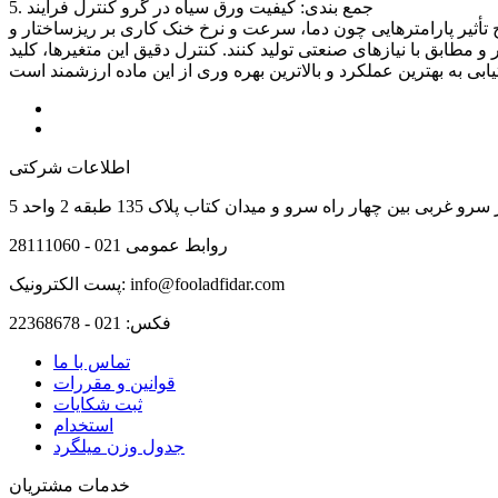
5. جمع بندی: کیفیت ورق سیاه در گرو کنترل فرآیند
تأثیر پارامترهایی چون دما، سرعت و نرخ خنک کاری بر ریزساختار و
و مطابق با نیازهای صنعتی تولید کنند. کنترل دقیق این متغیرها، کلید
اطلاعات شرکتی
و غربی بین چهار راه سرو و میدان کتاب پلاک 135 طبقه 2 واحد 5
روابط عمومی
021 - 28111060
info@fooladfidar.com
پست الکترونیک:
فکس:
021 - 22368678
تماس با ما
قوانین و مقررات
ثبت شکایات
استخدام
جدول وزن ميلگرد
خدمات مشتریان