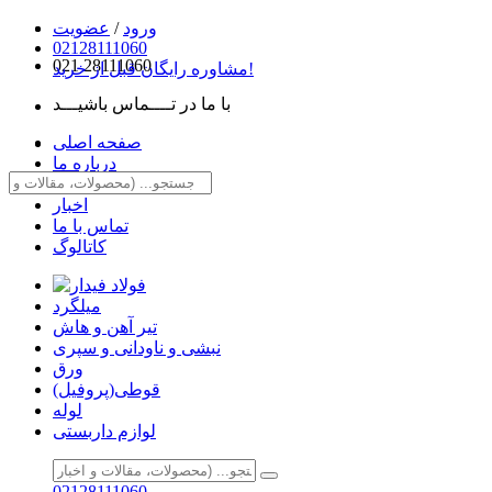
ورود
/
عضویت
02128111060
021
28111060
مشاوره رایگان قبل از خرید!
با ما در تــــماس باشیـــد
صفحه اصلی
درباره ما
مقالات
اخبار
تماس با ما
کاتالوگ
میلگرد
تیر آهن و هاش
نبشی و ناودانی و سپری
ورق
قوطی(پروفیل)
لوله
لوازم داربستی
02128111060