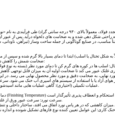
تاً مناسب، در صنایع گوناگونی از جمله ساخت وساز (تیرآهن، ناودان
ه شکل تختال یا اسلب) ابتدا تا دمای بسیار بالا گرم شده و سپس از می
ضخامت شمش را کاهش داده و طول آن را افزایش می دهند. مراحل اصلی این فرآیند عبارتند از:
• عملیات تکمیلی (اختیاری): گاهی عملیات هایی مانند اسیدشویی (برای حذف لایه اکسید سطحی) یا تاب گیری نیز انجام می شود.
• سرعت نورد: سرعت عبور ورق از غلتک ها بر نرخ کرنش و پدیده های دینامیکی درون ماده اثر می گذارد.
• مقدار کاهش ضخامت (Reduction): میزان کاهشی که در هر پاس نورد اتفاق می افتد، ساختار داخلی و تنش های پسماند را تغییر می دهد.