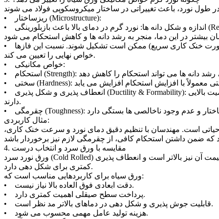
• ریزساختار (Microstructure):
• اندازه و شکل دانه ها: نورد گرم در دمای بالا باعث بازبلورینگی (Recrystallization) می شود. این یعنی دانه های قبلی که در اثر تنش تغییر شکل یافته بودند، جای خود را به دانه های جدید و کوچکتر می دهند.
• توزیع فازی: بسته به ترکیب شیمیایی فولاد و شرایط نورد و خنک کاری، فازهای مختلفی مانند فریت، پرلیت، بینیت و حتی مارتنزیت (در صورت خنک کاری سریع) ممکن است تشکیل شوند. نسبت این فازها
خواص نهایی را تعیین می کند.
• خواص مکانیکی:
• انعطاف پذیری و شکل پذیری (Ductility & Formability): دانه بندی ریزتر و ساختار فازی مناسب، انعطاف پذیری را بهبود می بخشد. این خواص برای فرآیندهایی مانند خم کاری و کشش ورق اهمیت بالایی
دارند.
مثال کاربردی:
حیاتی است. مهندسان با تنظیم دقیق دمای نورد و سرعت خنک کاری،
4. مقایسه با ورق سرد و انتخاب درست
ورق نورد سرد (Cold Rolled) در دمای محیط تولید می شود و مزایایی چون دقت ابعادی بالاتر، پرداخت سطح بهتر و استحکام بیشتر (به دلیل پدیده کارسختی) دارد. اما قیمت آن نیز بالاتر است و انعطاف پذیری
کمتری برای شکل دهی دارد.
ورق سیاه برای کاربردهایی مناسب است که:
• دقت ابعادی فوق العاده بالا نیاز نیست.
• پرداخت سطح صیقلی اهمیت کمتری دارد.
• قابلیت جوش پذیری و شکل دهی در دماهای بالاتر مد نظر است.
• هزینه تولید عامل مهمی محسوب می شود.