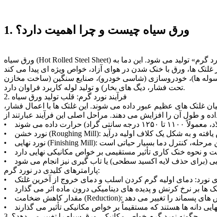
1. ورق سیاه چیست و چرا اهمیت دارد؟
ورق سیاه (Hot Rolled Steel Sheet) به ورق فولادی گفته می شود که در دمای بالا (بالاتر از دمای تبلور مجدد فولاد، معمولاً بالای ۹۳۰ درجه سانتی گراد) طی فرآیندی به نام «نورد گرم» تولید می شود. این دما به
ی، سوله ها)، خودروسازی (شاسی خودرو)، صنایع سنگین (ساخت مخازن
تحت فشار، دیگ های بخار) و تولید لوله کاربرد فراوان دارد.
2. فرآیند نورد گرم: قلب تولید ورق سیاه
ان غلتک های عظیم عبور داده می شوند. این غلتک ها با اعمال فشار،
پارامترهای کلیدی در نورد گرم:
3. چگونه نورد گرم خواص مکانیکی ورق سیاه را تغییر می دهد؟