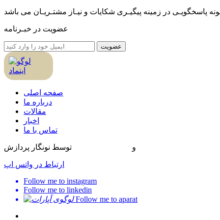
ـونه پاسخگویـی در زمینه پیگیـری شکایات و نیـاز مشتـریـان می باشد
عضویت در خبـرنامه
عضویت
صفحه اصلی
درباره ما
مقالات
اخبار
تماس با ما
طراحی سایت
و
بهینه سازی سایت
توسط نونگار پردازش
ارتباط در واتس اپ
Follow me to instagram
Follow me to linkedin
Follow me to aparat