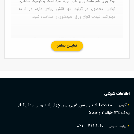
نوع ورق هم مانند ورق های نورد سرد است و کیفیت ظاهری
نهایی محصول در تولید آنها نقش زیادی دارد، در ادامه
میتوانید، قیمت انواع ورق اسیدشوی را مشاهده کنید.
اسید شویی(Pickling) چیست؟
نمایش بیشتر
اسیدشوی کردن به فرایندی گفته میشود که در آن چربی های
روی سطح ورق از بین میروند و به ضخامت دلخواه میرسد،
برای این فرایند، ورق های گرم یا سیاه را داخل حوضچه های
اسید کلریدریک قرار میدند تا ناخالصی های آنها گرفته شود و
ظاهری براق تر پیدا کنند.
اطلاعات شرکتی
فرمول محاسبه وزن ورق اسیدشویی
سعادت آباد بلوار سرو غربی بین چهار راه سرو و میدان کتاب
آدرس :
پلاک 135 طبقه 2 واحد 5
برای محاسبه وزن ورق اسیدشویی می توانید از فرمول زیر
021 - 28111060
استفاده کنید، چگالی فولاد 7.86 و چگالی روی 7.14 گرم بر
روابط عمومی