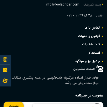
سانتی‌متر مکعب است.
info@fooladfidar.com
پست الکترونیک:
وزن ورق اسیدشویی= طول ورق (میلی متر) * عرض ورق
(میلی متر) *ضخامت (میلی متر)* چگالی ورق (گرم بر
021 - 22368678
فکس:
سانتی‌متر مکعب)
تماس با ما
قوانین و مقررات
ثبت شکایات
استخدام
Follow
جدول وزن ميلگرد
me to
خدمات مشتریان
Follow
فولاد فیدار آمـاده هرگـونه پاسخگویـی در زمینه پیگیـری شکایات و
instagram
me to
Follow
نیـاز مشتـریـان می باشد
linkedin
me to
عضویت در خبـرنامه
aparat
عضویت