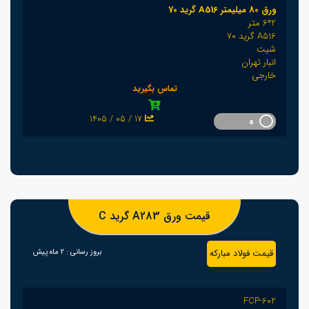
ورق 80 میلیمتر A516 گرید 70
2*6 متر
A516 گرید 70
شیت
انبار تهران
خارجی
تماس بگیرید
1405 / 05 / 17
0
قیمت ورق A283 گرید C
قیمت فولاد مبارکه
بروز رسانی :
2 ماه پیش
FCP-602