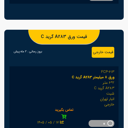
قیمت ورق A283 گرید C
قیمت خارجی
بروز رسانی :
2 ماه پیش
FCP-613
ورق 8 میلیمتر A283 گرید C
2*6 متر
A283 گرید C
شیت
انبار تهران
خارجی
تماس بگیرید
1405 / 05 / 17
0