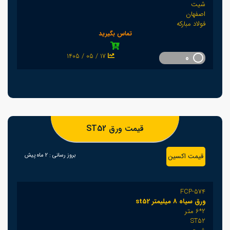
شیت
اصفهان
فولاد مبارکه
تماس بگیرید
1405 / 05 / 17
0
قیمت ورق ST52
قیمت اکسین
بروز رسانی :
2 ماه پیش
FCP-574
ورق سیاه 8 میلیمتر st52
2*6 متر
ST52