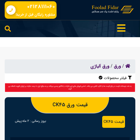
02128111060
مشاوره رایگان قبل از خرید!
/
ورق
/
ورق آلیاژی
فیلتر محصولات
قیمت ورق CK45
قیمت CK45
بروز رسانی :
2 ماه پیش