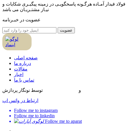
فولاد فیدار آمـاده هرگـونه پاسخگویـی در زمینه پیگیـری شکایات و
نیـاز مشتـریـان می باشد
عضویت در خبـرنامه
عضویت
صفحه اصلی
درباره ما
مقالات
اخبار
تماس با ما
طراحی سایت
و
بهینه سازی سایت
توسط نونگار پردازش
ارتباط در واتس اپ
Follow me to instagram
Follow me to linkedin
Follow me to aparat