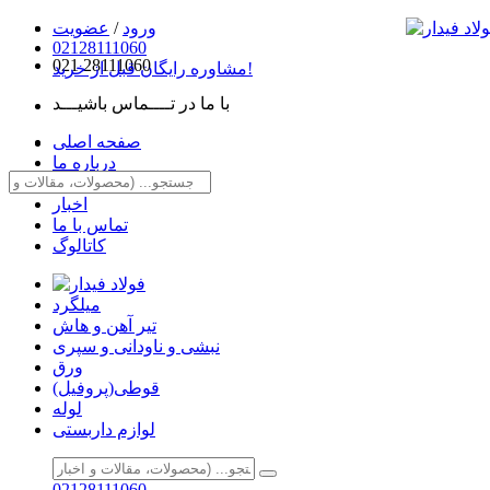
ورود
/
عضویت
02128111060
021
28111060
مشاوره رایگان قبل از خرید!
با ما در تــــماس باشیـــد
صفحه اصلی
درباره ما
مقالات
اخبار
تماس با ما
کاتالوگ
میلگرد
تیر آهن و هاش
نبشی و ناودانی و سپری
ورق
قوطی(پروفیل)
لوله
لوازم داربستی
02128111060