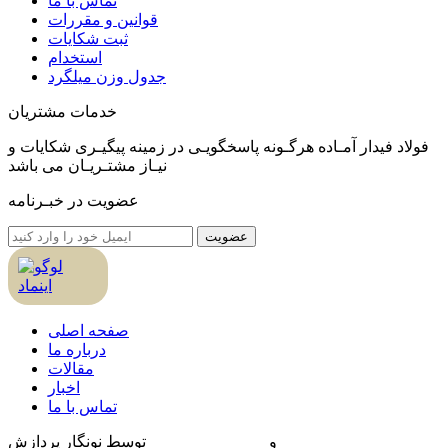
تماس با ما
قوانین و مقررات
ثبت شکایات
استخدام
جدول وزن ميلگرد
خدمات مشتریان
فولاد فیدار آمـاده هرگـونه پاسخگویـی در زمینه پیگیـری شکایات و
نیـاز مشتـریـان می باشد
عضویت در خبـرنامه
عضویت
صفحه اصلی
درباره ما
مقالات
اخبار
تماس با ما
طراحی سایت
و
بهینه سازی سایت
توسط نونگار پردازش