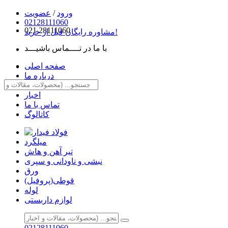
ورود
/
عضویت
02128111060
021
28111060
مشاوره رایگان قبل از خرید!
با ما در تــــماس باشیـــد
صفحه اصلی
درباره ما
مقالات
اخبار
تماس با ما
کاتالوگ
میلگرد
تیر آهن و هاش
نبشی و ناودانی و سپری
ورق
قوطی(پروفیل)
لوله
لوازم داربستی
02128111060