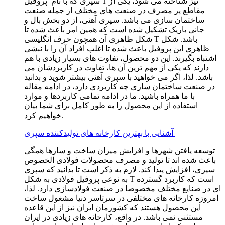
سپری که با نام پروفیل T نیز شناخته می شود، یکی از
مقاطع پر مصرف در صنعت های مختلف از جمله صنعت
ساختمان سازی می باشد. سپری آهنی، از دو بخش بال و
جانی باریک تشکیل شده است که همین امر باعث شده تا
شکل ظاهری آن همچون حرف انگلیسی T باشد. شکل
ظاهری این پروفیل باعث شده تا اغلب افراد آن را با نبشی
اشتباه بگیرند. این دو محصول، تفاوت های بسیار زیادی با هم
دارند که یکی از مهم ترین آن ها، تفاوت در کاربردشان می
باشد. لذا، اگر می خواهید با سپری آهنی بیشتر شوید و بدانید
در صنعت ساختمان سازی چه کاربردی دارد، در ادامه مقاله
با ما همراه باشید. ما در ادامه تمامی کاربردها و موارد
استفاده از این محصول را به طور کامل برای شما بیان
خواهیم کرد.
آشنایی با بهترین کارخانه های تولیدکننده سپری
توسعه یافتن شهرها و افزایش میزان ساخت و سازها همگی
باعث شده اند تا تولید و مصرف محصولات فولادی الخصوص
سپری، افزایش پیدا کند. لازم به ذکر است تا بدانید که سپری
به نوعی پروفیل فولادی به شکل T است که کاربرد گسترده
ای در صنایع مختلف مخصوصا در صنعت فولادسازی دارد. لذا،
امروزه کارخانه های مختلفی در سرتاسر دنیا مشغول ساخت
این محصول هستند که کشورمان ایران نیز از این قاعده
مستثنی نمی باشد. در واقع، کارخانه های زیادی در ایران