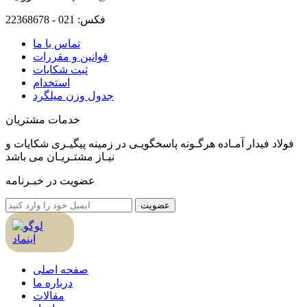
فکس:
021 - 22368678
تماس با ما
قوانین و مقررات
ثبت شکایات
استخدام
جدول وزن ميلگرد
خدمات مشتریان
فولاد فیدار آمـاده هرگـونه پاسخگویـی در زمینه پیگیـری شکایات و
نیـاز مشتـریـان می باشد
عضویت در خبـرنامه
عضویت
صفحه اصلی
درباره ما
مقالات