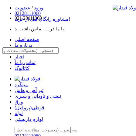
ورود
/
عضویت
02128111060
021
28111060
مشاوره رایگان قبل از خرید!
با ما در تــــماس باشیـــد
صفحه اصلی
درباره ما
مقالات
اخبار
تماس با ما
کاتالوگ
میلگرد
تیر آهن و هاش
نبشی و ناودانی و سپری
ورق
قوطی(پروفیل)
لوله
لوازم داربستی
02128111060