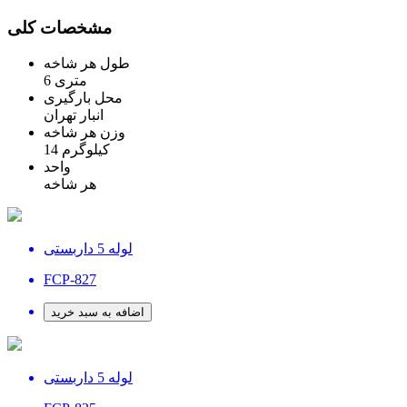
مشخصات کلی
طول هر شاخه
6 متری
محل بارگیری
انبار تهران
وزن هر شاخه
14 کیلوگرم
واحد
هر شاخه
لوله 5 داربستی
FCP-827
اضافه به سبد خرید
لوله 5 داربستی