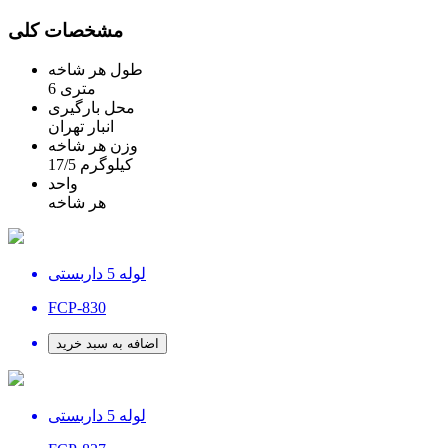
مشخصات کلی
طول هر شاخه
6 متری
محل بارگیری
انبار تهران
وزن هر شاخه
17/5 کیلوگرم
واحد
هر شاخه
لوله 5 داربستی
FCP-830
اضافه به سبد خرید
لوله 5 داربستی