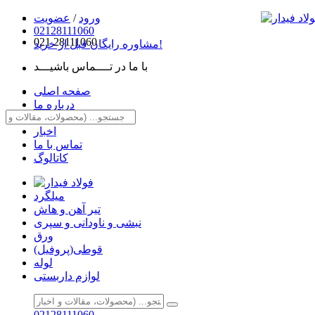
ورود
/
عضویت
02128111060
021
28111060
مشاوره رایگان قبل از خرید!
با ما در تــــماس باشیـــد
صفحه اصلی
درباره ما
مقالات
اخبار
تماس با ما
کاتالوگ
میلگرد
تیر آهن و هاش
نبشی و ناودانی و سپری
ورق
قوطی(پروفیل)
لوله
لوازم داربستی
02128111060