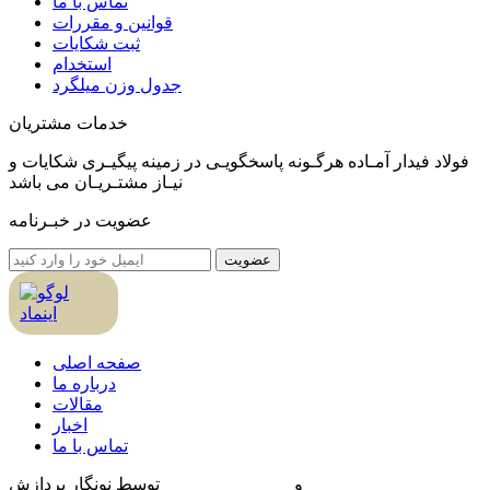
تماس با ما
قوانین و مقررات
ثبت شکایات
استخدام
جدول وزن ميلگرد
خدمات مشتریان
فولاد فیدار آمـاده هرگـونه پاسخگویـی در زمینه پیگیـری شکایات و
نیـاز مشتـریـان می باشد
عضویت در خبـرنامه
عضویت
صفحه اصلی
درباره ما
مقالات
اخبار
تماس با ما
طراحی سایت
و
بهینه سازی سایت
توسط نونگار پردازش