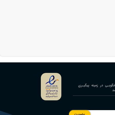
سخگویـی در زمینه پیگیـری
د
عضویت