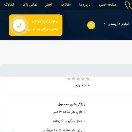
صفحه اصلی
درباره ما
مقالات
اخبار
تماس با ما
کاتالوگ
02128111060
لوازم داربستی
مشاوره رایگان قبل از خرید!
0 از 0 رای
ویژگی‌های محصول
طول هر شاخه :
6 متر
محل بارگیری :
کارخانه
وزن هر شاخه :
17.5 کیلوگرم