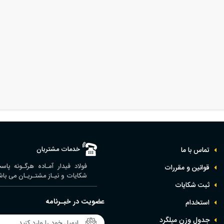
خدمات مشتریان
تماس با ما
فولاد فیدار آمـاده هرگـونه پا
قوانین و مقررات
شکایات و نیـاز مشتـریـان می باش
ثبت شکایات
عضویت در خبـرنامه
استخدام
جدول وزن ميلگرد