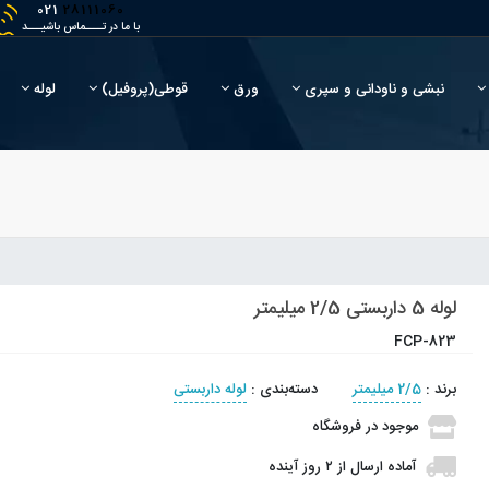
021
28111060
با ما در تــــماس باشیـــد
نبشی و ناودانی و سپری
ورق
قوطی(پروفیل)
لوله
لوله 5 داربستی 2/5 میلیمتر
FCP-823
برند
:
2/5 میلیمتر
دسته‌بندی
:
لوله داربستی
موجود در فروشگاه
آماده
ارسال
از
۲
روز آینده