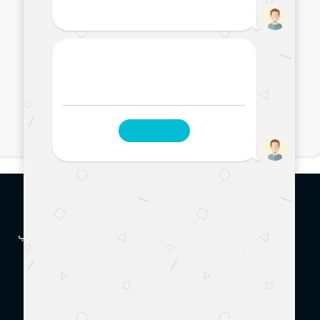
اطلاعات شرکتی
سعادت آباد بلوار سرو غربی بین چهار راه سرو و میدان کتاب
آدرس :
پلاک 135 طبقه 2 واحد 5
021 - 28111060
روابط عمومی
info@fooladfidar.com
پست الکترونیک: