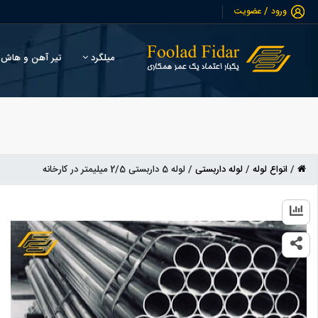
/
ورود
عضویت
میلگرد
تیر آهن و هاش
/
انواع لوله
/
لوله داربستی
/
لوله 5 داربستی 2/5 میلیمتر در کارخانه