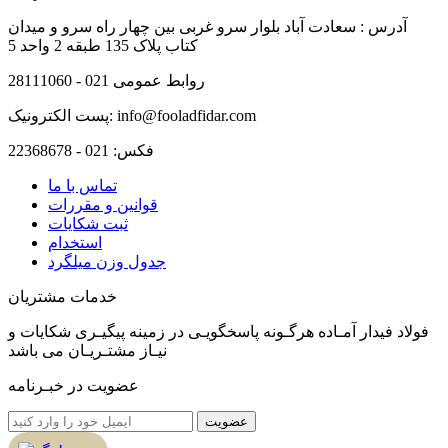
آدرس :
سعادت آباد بلوار سرو غربی بین چهار راه سرو و میدان
کتاب پلاک 135 طبقه 2 واحد 5
روابط عمومی
021 - 28111060
info@fooladfidar.com
پست الکترونیک:
فکس:
021 - 22368678
تماس با ما
قوانین و مقررات
ثبت شکایات
استخدام
جدول وزن ميلگرد
خدمات مشتریان
فولاد فیدار آمـاده هرگـونه پاسخگویـی در زمینه پیگیـری شکایات و
نیـاز مشتـریـان می باشد
عضویت در خبـرنامه
عضویت