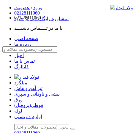
ورود
/
عضویت
02128111060
021
28111060
مشاوره رایگان قبل از خرید!
با ما در تــــماس باشیـــد
صفحه اصلی
درباره ما
مقالات
اخبار
تماس با ما
کاتالوگ
میلگرد
تیر آهن و هاش
نبشی و ناودانی و سپری
ورق
قوطی(پروفیل)
لوله
لوازم داربستی
02128111060