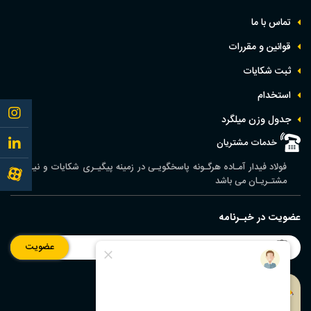
تماس با ما
قوانین و مقررات
ثبت شکایات
استخدام
Follow
جدول وزن ميلگرد
me to
Follow
خدمات مشتریان
instagram
فولاد فیدار آمـاده هرگـونه پاسخگویـی در زمینه پیگیـری شکایات و نیـاز
me to
Follow
مشتـریـان می باشد
linkedin
me to
عضویت در خبـرنامه
aparat
عضویت