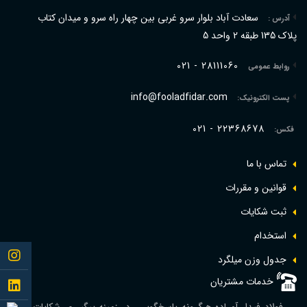
سعادت آباد بلوار سرو غربی بین چهار راه سرو و میدان کتاب
آدرس :
پلاک 135 طبقه 2 واحد 5
021 - 28111060
روابط عمومی
info@fooladfidar.com
پست الکترونیک:
021 - 22368678
فکس:
تماس با ما
قوانین و مقررات
ثبت شکایات
استخدام
Follow
جدول وزن ميلگرد
me to
خدمات مشتریان
Follow