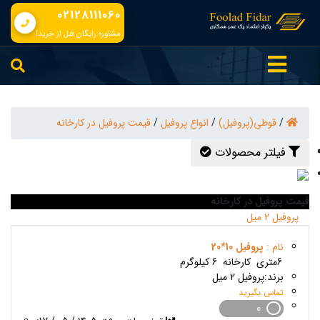
02128111060
مشاوره رایگان قبل از خرید!
/
قوطی(پروفیل)
/
انواع پروفیل
/
قیمت پروفیل در کارخانه
فیلتر محصولات
قیمت پروفیل در کارخانه
بروز رسانی :
2 ماه پیش
پروفیل 2 میل
نام :
پروفیل 10*20
6متری
کارخانه
6 کیلوگرم
برند:
پروفیل 2 میل
تماس بگیرید
0