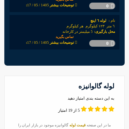
1405 / 05 / 17
:توضیحات بیشتر
0
نام :
لوله ٦ اینچ
٦ متر
١٢٣ كيلوگرم
هر كيلوگرم
محل بارگیری:
5 میلیمتر در کارخانه
تماس بگیرید
1405 / 05 / 17
:توضیحات بیشتر
0
لوله گالوانیزه
به این دسته بندی امتیاز دهید
5 از 19 امتیاز
ما در اين صفحه
قيمت لوله
گالوانيزه موجود در بازار ايران را